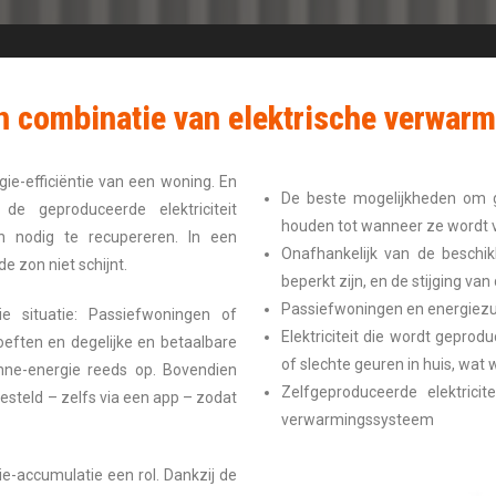
 combinatie van elektrische verwar
gie-efficiëntie van een woning. En
De beste mogelijkheden om g
de geproduceerde elektriciteit
houden tot wanneer ze wordt v
en nodig te recupereren. In een
Onafhankelijk van de beschikb
e zon niet schijnt.
beperkt zijn, en de stijging van
Passiefwoningen en energiezu
ie situatie: Passiefwoningen of
Elektriciteit die wordt gepro
eften en degelijke en betaalbare
of slechte geuren in huis, wat 
nne-energie reeds op. Bovendien
Zelfgeproduceerde elektric
teld – zelfs via een app – zodat
verwarmingssysteem
ie-accumulatie een rol. Dankzij de