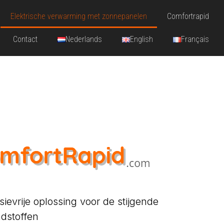
Elektrische verwarming met zonnepanelen
Comfortrapid
Contact
Nederlands
English
Français
ievrije oplossing voor de stijgende
ndstoffen